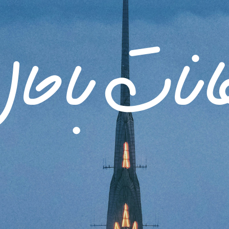
انات باحا